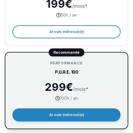
199
€
/mois*
50
h
/ an
Je suis intéressé(e)
Recommandé
PERFORMANCE
P.U.R.E. 100
299
€
/mois*
100
h
/ an
Je suis intéressé(e)