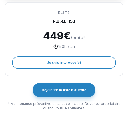
ELITE
P.U.R.E. 150
449
€
/mois*
150
h
/ an
Je suis intéressé(e)
Rejoindre la liste d'attente
* Maintenance préventive et curative incluse. Devenez propriétaire
quand vous le souhaitez.